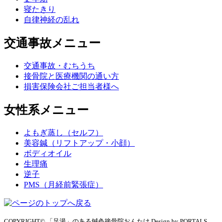
寝たきり
自律神経の乱れ
交通事故メニュー
交通事故・むちうち
接骨院と医療機関の通い方
損害保険会社ご担当者様へ
女性系メニュー
よもぎ蒸し（セルフ）
美容鍼（リフトアップ・小顔）
ボディオイル
生理痛
逆子
PMS（月経前緊張症）
COPYRIGHT© 「足湯」のある鍼灸接骨院おんたけ Design by PORTALS