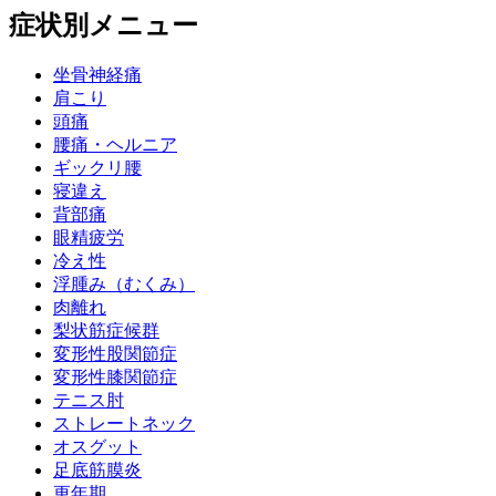
症状別メニュー
坐骨神経痛
肩こり
頭痛
腰痛・ヘルニア
ギックリ腰
寝違え
背部痛
眼精疲労
冷え性
浮腫み（むくみ）
肉離れ
梨状筋症候群
変形性股関節症
変形性膝関節症
テニス肘
ストレートネック
オスグット
足底筋膜炎
更年期