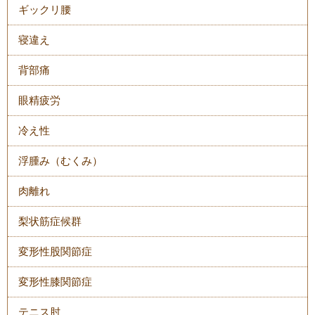
ギックリ腰
寝違え
背部痛
眼精疲労
冷え性
浮腫み（むくみ）
肉離れ
梨状筋症候群
変形性股関節症
変形性膝関節症
テニス肘